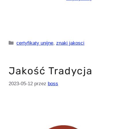
Kategorie
certyfikaty unijne
,
znaki jakosci
Jakość Tradycja
2023-05-12
przez
boss