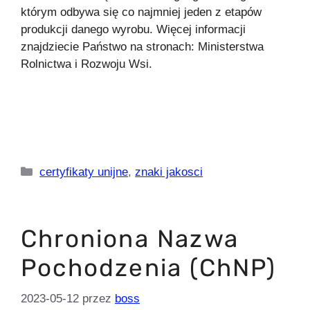
którym odbywa się co najmniej jeden z etapów
produkcji danego wyrobu. Więcej informacji
znajdziecie Państwo na stronach: Ministerstwa
Rolnictwa i Rozwoju Wsi.
Kategorie
certyfikaty unijne
,
znaki jakosci
Chroniona Nazwa
Pochodzenia (ChNP)
2023-05-12
przez
boss