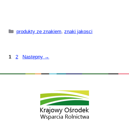
Kategorie
produkty ze znakiem
,
znaki jakosci
Strona
Strona
1
2
Następny
→