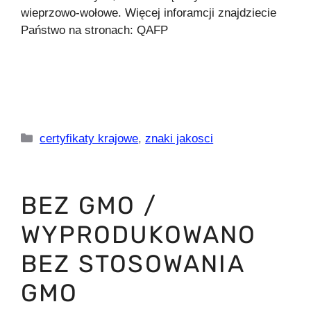
wieprzowo-wołowe. Więcej inforamcji znajdziecie
Państwo na stronach: QAFP
Kategorie
certyfikaty krajowe
,
znaki jakosci
BEZ GMO /
WYPRODUKOWANO
BEZ STOSOWANIA
GMO