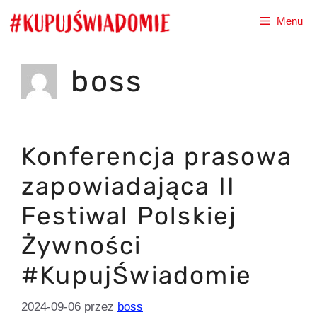
Przejdź
Menu
do
treści
boss
Konferencja prasowa
zapowiadająca II
Festiwal Polskiej
Żywności
#KupujŚwiadomie
2024-09-06
przez
boss