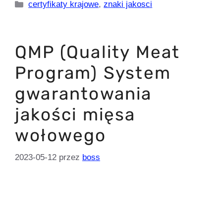
Kategorie
certyfikaty krajowe
,
znaki jakosci
QMP (Quality Meat
Program) System
gwarantowania
jakości mięsa
wołowego
2023-05-12
przez
boss