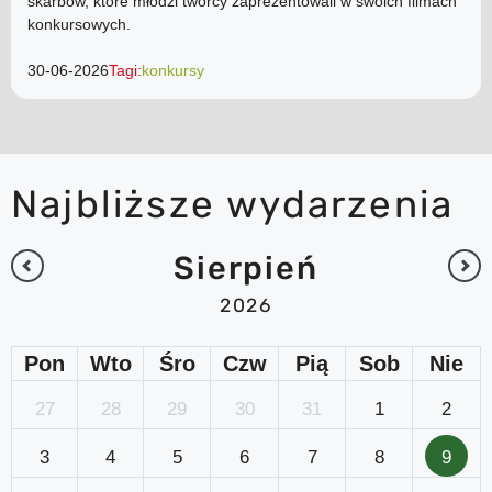
skarbów, które młodzi twórcy zaprezentowali w swoich filmach
konkursowych.
30-06-2026
Tagi:
konkursy
Najbliższe wydarzenia
Sierpień
2026
Pon
Wto
Śro
Czw
Pią
Sob
Nie
27
28
29
30
31
1
2
3
4
5
6
7
8
9