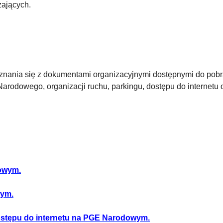
zających.
ania się z dokumentami organizacyjnymi dostępnymi do pobran
rodowego, organizacji ruchu, parkingu, dostępu do internetu o
dowym.
wym.
stępu do internetu na PGE Narodowym.