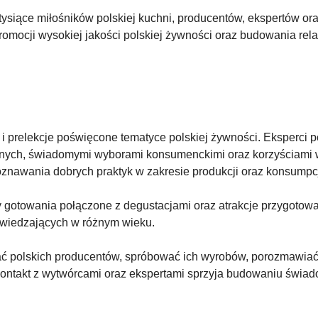
 tysiące miłośników polskiej kuchni, producentów, ekspertów or
romocji wysokiej jakości polskiej żywności oraz budowania rel
 i prelekcje poświęcone tematyce polskiej żywności. Eksperci 
cyjnych, świadomymi wyborami konsumenckimi oraz korzyściami
znawania dobrych praktyk w zakresie produkcji oraz konsumpcj
 gotowania połączone z degustacjami oraz atrakcje przygotowa
dwiedzających w różnym wieku.
nać polskich producentów, spróbować ich wyrobów, porozmawiać
 kontakt z wytwórcami oraz ekspertami sprzyja budowaniu świa