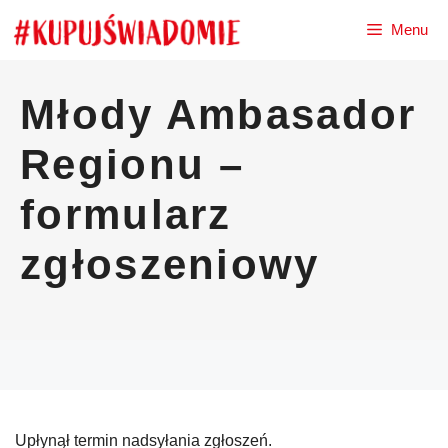
Przejdź
Menu
do
treści
Młody Ambasador
Regionu –
formularz
zgłoszeniowy
Upłynął termin nadsyłania zgłoszeń.