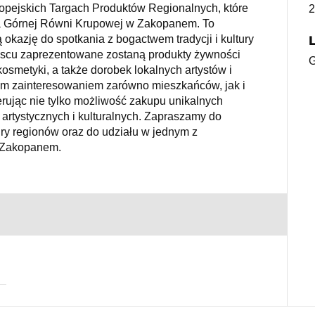
opejskich Targach Produktów Regionalnych, które
2
na Górnej Równi Krupowej w Zakopanem. To
okazję do spotkania z bogactwem tradycji i kultury
ejscu zaprezentowane zostaną produkty żywności
G
kosmetyki, a także dorobek lokalnych artystów i
żym zainteresowaniem zarówno mieszkańców, jak i
erując nie tylko możliwość zakupu unikalnych
artystycznych i kulturalnych. Zapraszamy do
ury regionów oraz do udziału w jednym z
w Zakopanem.