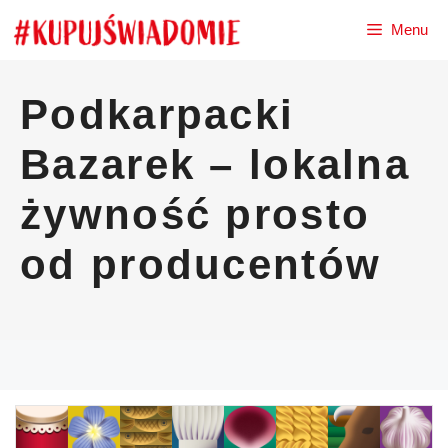
Przejdź
Menu
do
treści
Podkarpacki
Bazarek – lokalna
żywność prosto
od producentów