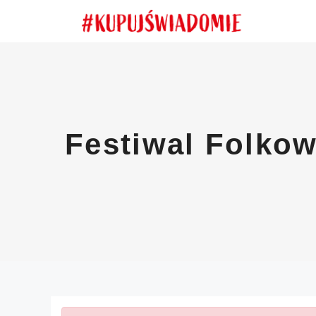
Przejdź
do
treści
Festiwal Folkow