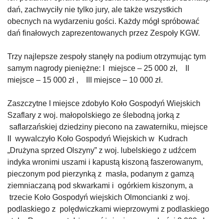
dań, zachwyciły nie tylko jury, ale także wszystkich
obecnych na wydarzeniu gości. Każdy mógł spróbować
dań finałowych zaprezentowanych przez Zespoły KGW.
Trzy najlepsze zespoły stanęły na podium otrzymując tym
samym nagrody pieniężne: I miejsce – 25 000 zł, II
miejsce – 15 000 zł , III miejsce – 10 000 zł.
Zaszczytne I miejsce zdobyło Koło Gospodyń Wiejskich
Szaflary z woj. małopolskiego ze ślebodną jorką z
saflarzańskiej dziedziny piecono na zawaterniku, miejsce
II wywalczyło Koło Gospodyń Wiejskich w Kudrach
„Drużyna sprzed Olszyny” z woj. lubelskiego z udźcem
indyka wronimi uszami i kapustą kiszoną faszerowanym,
pieczonym pod pierzynką z masła, podanym z gamzą
ziemniaczaną pod skwarkami i ogórkiem kiszonym, a
trzecie Koło Gospodyń wiejskich Olmoncianki z woj.
podlaskiego z polędwiczkami wieprzowymi z podlaskiego