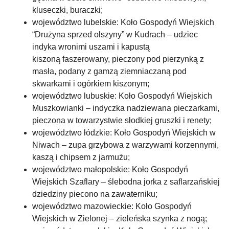
kluseczki, buraczki;
województwo lubelskie: Koło Gospodyń Wiejskich
“Drużyna sprzed olszyny” w Kudrach – udziec
indyka wronimi uszami i kapustą
kiszoną faszerowany, pieczony pod pierzynką z
masła, podany z gamzą ziemniaczaną pod
skwarkami i ogórkiem kiszonym;
województwo lubuskie: Koło Gospodyń Wiejskich
Muszkowianki – indyczka nadziewana pieczarkami,
pieczona w towarzystwie słodkiej gruszki i renety;
województwo łódzkie: Koło Gospodyń Wiejskich w
Niwach – zupa grzybowa z warzywami korzennymi,
kaszą i chipsem z jarmużu;
województwo małopolskie: Koło Gospodyń
Wiejskich Szaflary – ślebodna jorka z saflarzańskiej
dziedziny piecono na zawaterniku;
województwo mazowieckie: Koło Gospodyń
Wiejskich w Zielonej – zieleńska szynka z nogą;