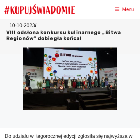
Przejdź
Menu
do
treści
10-10-2023
/
VIII odsłona konkursu kulinarnego „Bitwa
Regionów” dobiegła końca!
Do udziału w tegorocznej edycji zgłosiła się najwyższa w