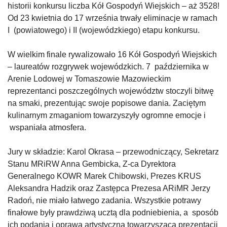
historii konkursu liczba Kół Gospodyń Wiejskich – aż 3528!
Od 23 kwietnia do 17 września trwały eliminacje w ramach
I (powiatowego) i II (wojewódzkiego) etapu konkursu.
W wielkim finale rywalizowało 16 Kół Gospodyń Wiejskich
– laureatów rozgrywek wojewódzkich. 7 października w
Arenie Lodowej w Tomaszowie Mazowieckim
reprezentanci poszczególnych województw stoczyli bitwę
na smaki, prezentując swoje popisowe dania. Zaciętym
kulinarnym zmaganiom towarzyszyły ogromne emocje i
wspaniała atmosfera.
Jury w składzie: Karol Okrasa – przewodniczący, Sekretarz
Stanu MRiRW Anna Gembicka, Z-ca Dyrektora
Generalnego KOWR Marek Chibowski, Prezes KRUS
Aleksandra Hadzik oraz Zastępca Prezesa ARiMR Jerzy
Radoń, nie miało łatwego zadania. Wszystkie potrawy
finałowe były prawdziwą ucztą dla podniebienia, a sposób
ich podania i oprawa artystyczna towarzysząca prezentacji