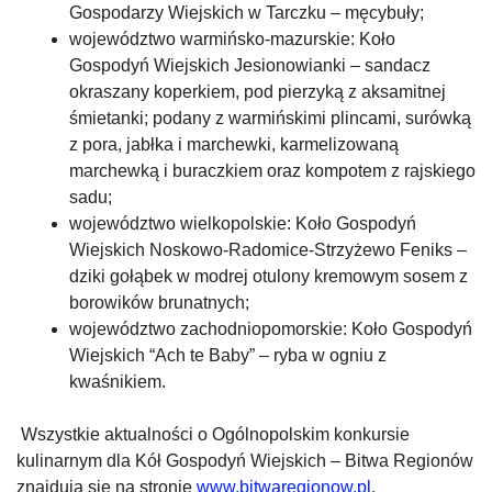
Gospodarzy Wiejskich w Tarczku – męcybuły;
województwo warmińsko-mazurskie: Koło
Gospodyń Wiejskich Jesionowianki – sandacz
okraszany koperkiem, pod pierzyką z aksamitnej
śmietanki; podany z warmińskimi plincami, surówką
z pora, jabłka i marchewki, karmelizowaną
marchewką i buraczkiem oraz kompotem z rajskiego
sadu;
województwo wielkopolskie: Koło Gospodyń
Wiejskich Noskowo-Radomice-Strzyżewo Feniks –
dziki gołąbek w modrej otulony kremowym sosem z
borowików brunatnych;
województwo zachodniopomorskie: Koło Gospodyń
Wiejskich “Ach te Baby” – ryba w ogniu z
kwaśnikiem.
Wszystkie aktualności o Ogólnopolskim konkursie
kulinarnym dla Kół Gospodyń Wiejskich – Bitwa Regionów
znajdują się na stronie
www.bitwaregionow.pl
.