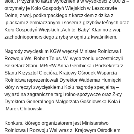
stołu. Przyznano także wyróżnienia w wysokości 2 000 zł –
otrzymały je Koło Gospodyń Wiejskich w Leszczawie
Dolnej z woj. podkarpackiego z karczkiem z dzika z
plackami ziemniaczanymi i sosem z grzybów leśnych oraz
Koło Gospodyń Wiejskich „Ach te Baby” Kłanino z woj.
zachodniopomorskiego z rybą w ogniu z kwaśnikiem.
Nagrody zwycięskim KGW wręczył Minister Rolnictwa i
Rozwoju Wsi Robert Telus. W wydarzeniu uczestniczyli
Sekretarz Stanu MRiRW Anna Gembicka i Podsekretarz
Stanu Krzysztof Ciecióra. Krajowy Ośrodek Wsparcia
Rolnictwa reprezentowali Dyrektor Waldemar Humięcki,
który wręczył zwycięskiemu Kołu nagrodę specjalną –
wyjazd na zagraniczne targi rolno-spożywcze oraz Z-cy
Dyrektora Generalnego Małgorzata Gośniowska-Kola i
Marek Chibowski.
Konkurs, którego organizatorem jest Ministerstwo
Rolnictwa i Rozwoju Wsi wraz z Krajowym Ośrodkiem