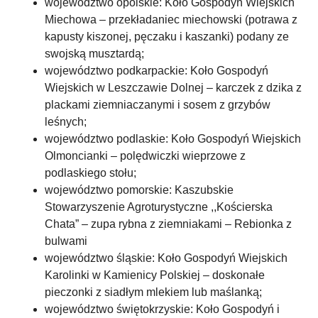
województwo opolskie: Koło Gospodyń Wiejskich
Miechowa – przekładaniec miechowski (potrawa z
kapusty kiszonej, pęczaku i kaszanki) podany ze
swojską musztardą;
województwo podkarpackie: Koło Gospodyń
Wiejskich w Leszczawie Dolnej – karczek z dzika z
plackami ziemniaczanymi i sosem z grzybów
leśnych;
województwo podlaskie: Koło Gospodyń Wiejskich
Olmoncianki – polędwiczki wieprzowe z
podlaskiego stołu;
województwo pomorskie: Kaszubskie
Stowarzyszenie Agroturystyczne ,,Kościerska
Chata” – zupa rybna z ziemniakami – Rebionka z
bulwami
województwo śląskie: Koło Gospodyń Wiejskich
Karolinki w Kamienicy Polskiej – doskonałe
pieczonki z siadłym mlekiem lub maślanką;
województwo świętokrzyskie: Koło Gospodyń i