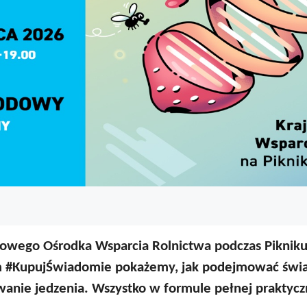
rajowego Ośrodka Wsparcia Rolnictwa podczas Pik
m #KupujŚwiadomie pokażemy, jak podejmować świ
anie jedzenia. Wszystko w formule pełnej praktyczn