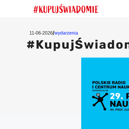
Przejdź
do
treści
/
11-06-2026
wydarzenia
#KupujŚwiadom