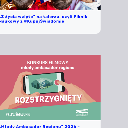
„Z życia wzięte” na talerzu, czyli Piknik
Naukowy z #KupujŚwiadomie
„Młody Ambasador Regionu” 2026 –