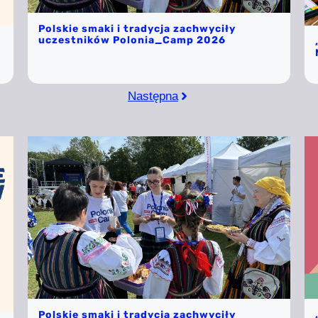
Polskie smaki i tradycja zachwyciły
uczestników Polonia_Camp 2026
Następna
Polskie smaki i tradycja zachwyciły