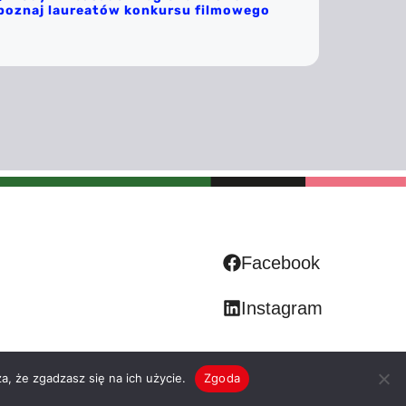
poznaj laureatów konkursu filmowego
Facebook
Instagram
a, że zgadzasz się na ich użycie.
Zgoda