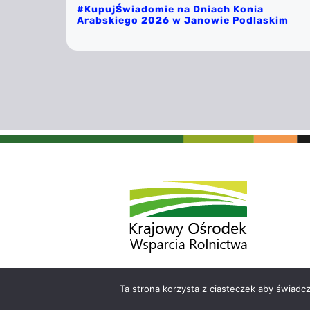
#KupujŚwiadomie na Dniach Konia
Arabskiego 2026 w Janowie Podlaskim
Ta strona korzysta z ciasteczek aby świadc