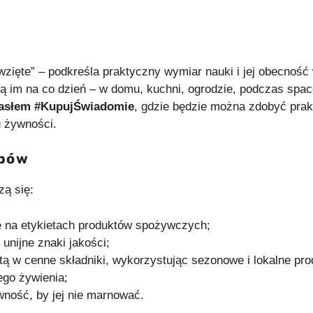
wzięte” – podkreśla praktyczny wymiar nauki i jej obecnoś
ą im na co dzień – w domu, kuchni, ogrodzie, podczas spa
 hasłem #KupujŚwiadomie
, gdzie będzie można zdobyć pr
 żywności.
upów
ą się:
 na etykietach produktów spożywczych;
 unijne znaki jakości;
ą w cenne składniki, wykorzystując sezonowe i lokalne pro
ego żywienia;
ność, by jej nie marnować.