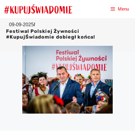
Przejdź
Menu
do
treści
09-09-2025
/
Festiwal Polskiej Żywności
#KupujŚwiadomie dobiegł końca!