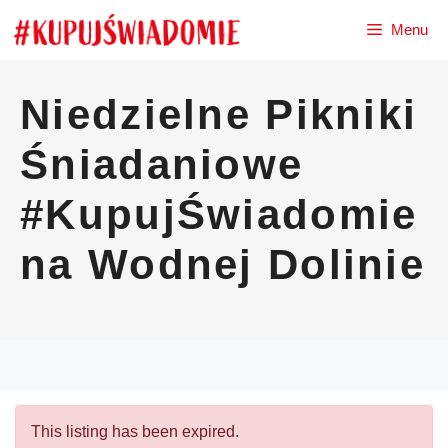
Przejdź
Menu
do
treści
Niedzielne Pikniki
Śniadaniowe
#KupujŚwiadomie
na Wodnej Dolinie
This listing has been expired.