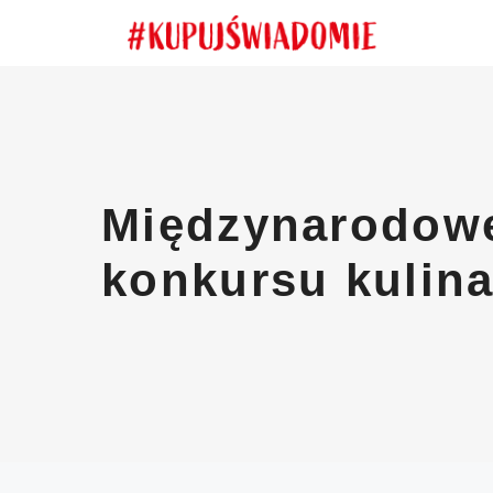
Przejdź
do
treści
Międzynarodowe
konkursu kulin