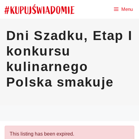
Przejdź
Menu
do
treści
Dni Szadku, Etap I
konkursu
kulinarnego
Polska smakuje
This listing has been expired.