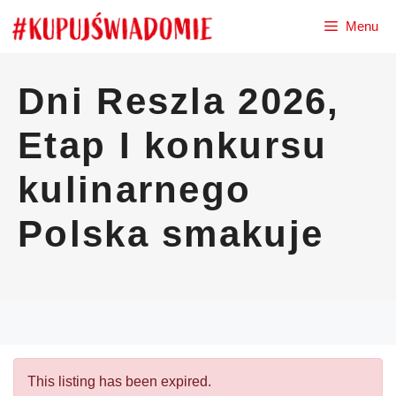
Przejdź
Menu
do
treści
Dni Reszla 2026,
Etap I konkursu
kulinarnego
Polska smakuje
This listing has been expired.